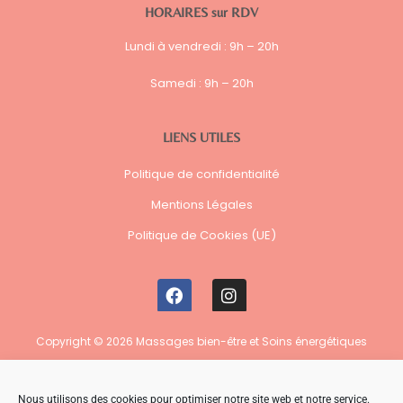
HORAIRES sur RDV
Lundi à vendredi :
9h – 20h
Samedi : 9h – 20h
LIENS UTILES
Politique de confidentialité
Mentions Légales
Politique de Cookies (UE)
F
I
a
n
c
s
e
t
Copyright © 2026 Massages bien-être et Soins énergétiques
b
a
o
g
o
r
Nous utilisons des cookies pour optimiser notre site web et notre service.