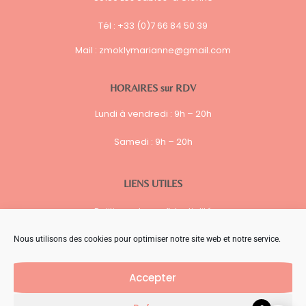
Tél : +33 (0)7 66 84 50 39
Mail :
zmoklymarianne@gmail.com
HORAIRES sur RDV
Lundi à vendredi :
9h – 20h
Samedi : 9h – 20h
LIENS UTILES
Politique de confidentialité
Mentions Légales
Nous utilisons des cookies pour optimiser notre site web et notre service.
Politique de Cookies (UE)
Accepter
F
I