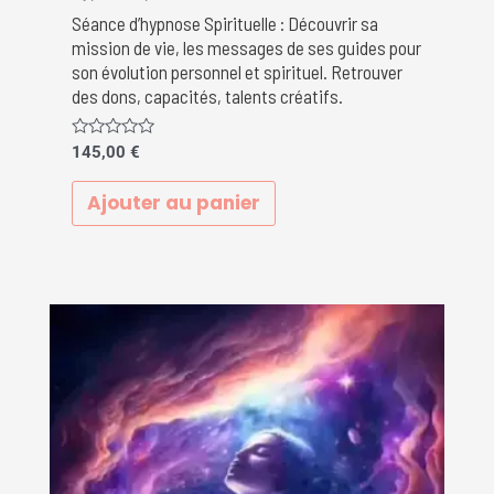
Séance d’hypnose Spirituelle : Découvrir sa
mission de vie, les messages de ses guides pour
son évolution personnel et spirituel. Retrouver
des dons, capacités, talents créatifs.
Note
145,00
€
0
sur
5
Ajouter au panier