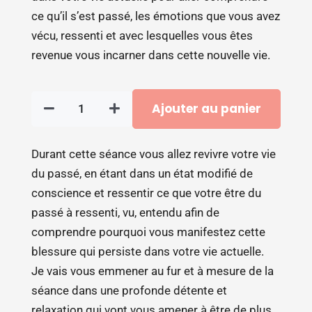
ce qu’il s’est passé, les émotions que vous avez
vécu, ressenti et avec lesquelles vous êtes
revenue vous incarner dans cette nouvelle vie.
Ajouter au panier
quantité
de
Séance
Durant cette séance vous allez revivre votre vie
d’hypnose
du passé, en étant dans un état modifié de
Spirituelle
conscience et ressentir ce que votre être du
ou
passé à ressenti, vu, entendu afin de
régression
comprendre pourquoi vous manifestez cette
Karmique
blessure qui persiste dans votre vie actuelle.
«
Je vais vous emmener au fur et à mesure de la
Harmoniser
séance dans une profonde détente et
et
relaxation qui vont vous amener à être de plus