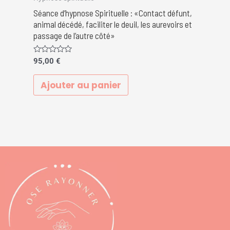
Séance d’hypnose Spirituelle : «Contact défunt,
animal décédé, faciliter le deuil, les aurevoirs et
passage de l’autre côté»
Note
95,00
€
0
sur
5
Ajouter au panier