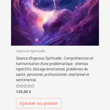
Hypnose Spirituelle
Séance d’hypnose Spirituelle : Compréhension et
harmonisation d’une problématique : shémas
répétitifs, blocage émotionnel, problèmes de
santé, personnel, professionnel, relationnel et
sentimental.
Note
135,00
€
0
sur
5
Ajouter au panier