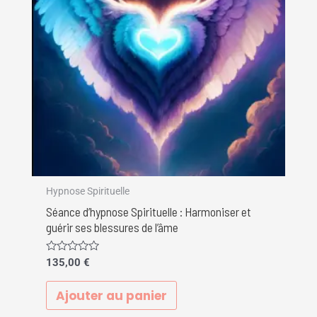
Hypnose Spirituelle
Séance d’hypnose Spirituelle : Harmoniser et
guérir ses blessures de l’âme
Note
135,00
€
0
sur
5
Ajouter au panier