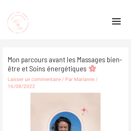
Aller
Navigation
Main
au
des
Menu
contenu
articles
Mon parcours avant les Massages bien-
être et Soins énergétiques
Laisser un commentaire
/ Par
Marianne
/
16/08/2022