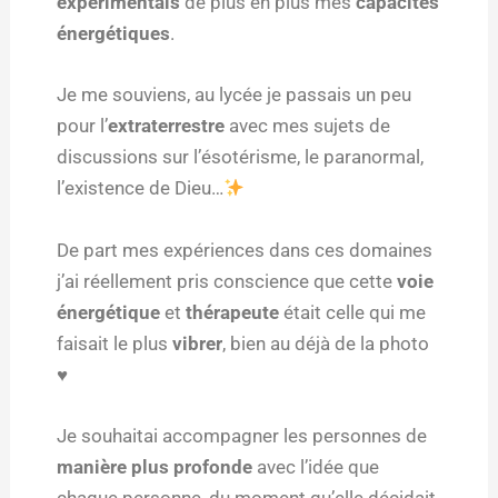
expérimentais
de plus en plus mes
capacités
énergétiques
.
Je me souviens, au lycée je passais un peu
pour l’
extraterrestre
avec mes sujets de
discussions sur l’ésotérisme, le paranormal,
l’existence de Dieu…
De part mes expériences dans ces domaines
j’ai réellement pris conscience que cette
voie
énergétique
et
thérapeute
était celle qui me
faisait le plus
vibrer
, bien au déjà de la photo
♥️
Je souhaitai accompagner les personnes de
manière plus profonde
avec l’idée que
chaque personne, du moment qu’elle décidait