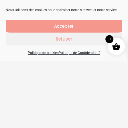
des potentielles portes d’accès vers une
meilleure connaissance de Soi
et vers un
Nous utilisons des cookies pour optimiser notre site web et notre service.
épanouissement de l’être
.
Accepter
De plus les
bienfaits
du soin dureront
plus
Refuser
0
longtemps
avec le massage énergétique.
Politique de cookies
Politique de Confidentialité
Afficher les
commentaires